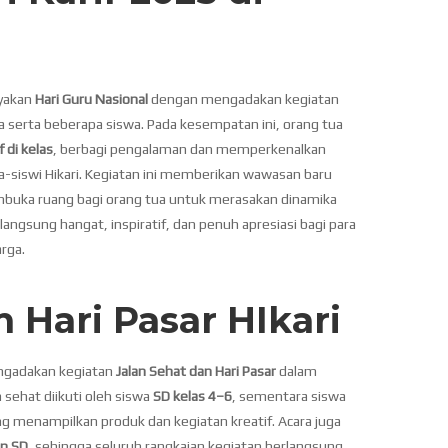
ayakan
Hari Guru Nasional
dengan mengadakan kegiatan
a serta beberapa siswa. Pada kesempatan ini, orang tua
 di kelas
, berbagi pengalaman dan memperkenalkan
a-siswi Hikari. Kegiatan ini memberikan wawasan baru
embuka ruang bagi orang tua untuk merasakan dinamika
langsung hangat, inspiratif, dan penuh apresiasi bagi para
arga.
 Hari Pasar HIkari
engadakan kegiatan
Jalan Sehat dan Hari Pasar
dalam
an sehat diikuti oleh siswa
SD kelas 4–6
, sementara siswa
g menampilkan produk dan kegiatan kreatif. Acara juga
an SD
, sehingga seluruh rangkaian kegiatan berlangsung