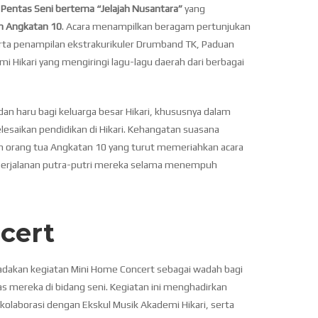
r
Pentas Seni bertema “Jelajah Nusantara”
yang
an Angkatan 10
. Acara menampilkan beragam pertunjukan
 serta penampilan ekstrakurikuler Drumband TK, Paduan
 Hikari yang mengiringi lagu-lagu daerah dari berbagai
n haru bagi keluarga besar Hikari, khususnya dalam
esaikan pendidikan di Hikari. Kehangatan suasana
n orang tua Angkatan 10 yang turut memeriahkan acara
 perjalanan putra-putri mereka selama menempuh
cert
adakan kegiatan Mini Home Concert sebagai wadah bagi
s mereka di bidang seni. Kegiatan ini menghadirkan
kolaborasi dengan Ekskul Musik Akademi Hikari, serta