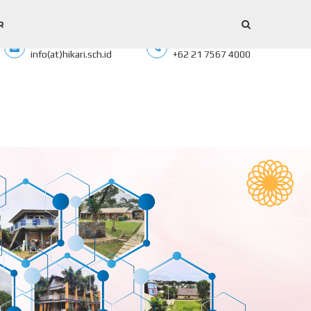
R
Email:
Phone Number:
info(at)hikari.sch.id
+62 21 7567 4000