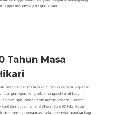
k apresiasi untuk para guru Hikari.
0 Tahun Masa
Hikari
ah Hikari dengan masa bakti 10 tahun sebagai ungkapan
wan dan guru-guru yang telah mengabdikan diri bagi
gsung oleh Bpk Fadilah Hasim (Ketua Yayasan). Terima
Hikari) dan Ibu Jannamahal Dhiani (Guru SD Hikari) atas
h Hikari semoga senantiasa selalu menebar manfaat bagi