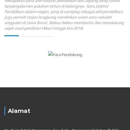
merupakan para ahli filsafat pendidikan dari Jepang yang sudah
berpengalaman puluhan tahun di bidangnya. Satu Doktor
Pendidikan dalam negeri, yang di samping sebagai ahli pendidikan,
juga pernah terjun langjsung mendirikan salah satu sekolah
unggulan di Jawa Barat. Beliau-beliau membantu dan mendukung
sejak awal pendirian Hikari hingga kini 2018.
Alamat