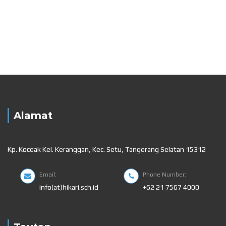
Alamat
Kp. Koceak Kel. Keranggan, Kec. Setu, Tangerang Selatan 15312
Email:
Phone Number:
info(at)hikari.sch.id
+62 21 7567 4000