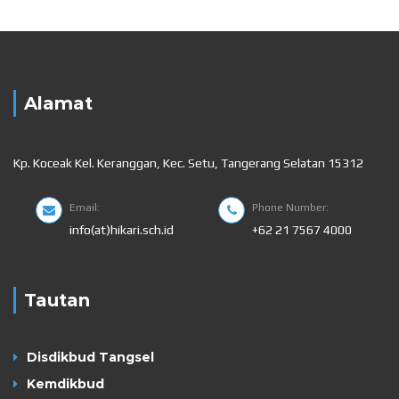
Alamat
Kp. Koceak Kel. Keranggan, Kec. Setu, Tangerang Selatan 15312
Email:
Phone Number:
info(at)hikari.sch.id
+62 21 7567 4000
Tautan
Disdikbud Tangsel
Kemdikbud